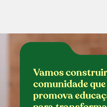
Vamos construi
comunidade que
promova educaç
para transforma