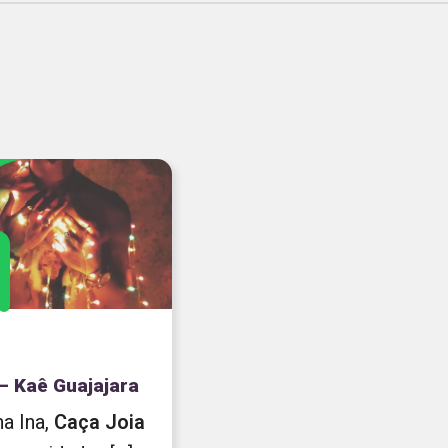
 – Kaê Guajajara
ina Ina,
Caça
Joia