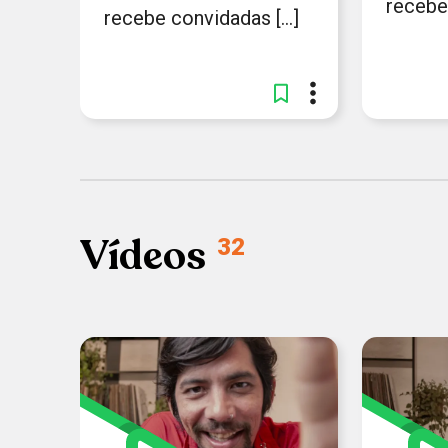
recebe 
recebe convidadas [...]
Vídeos
32