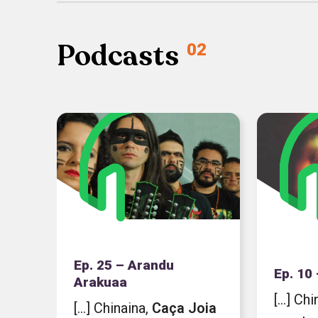
Podcasts
02
Ep. 25 – Arandu
Ep. 10
Arakuaa
[...] Ch
[...] Chinaina,
Caça
Joia