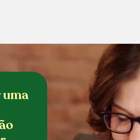
r uma
ão
r