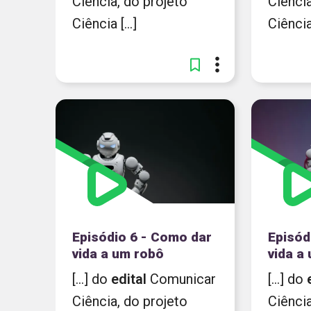
Ciência, do projeto
Ciência
Ciência [...]
Ciência 
Episódio 6 - Como dar
Episód
vida a um robô
vida a
[...] do
edital
Comunicar
[...] do
Ciência, do projeto
Ciência