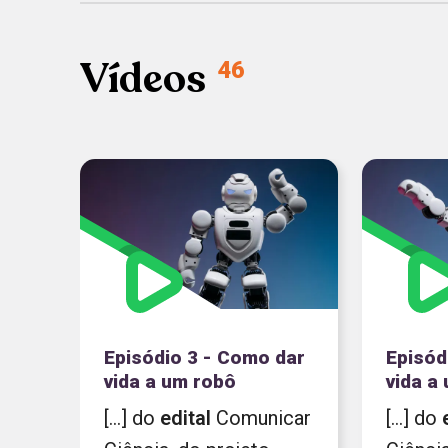
LINGUAGENS
Vídeos
46
Episódio 3 - Como dar
Episód
vida a um robô
vida a
[...] do
edital
Comunicar
[...] do