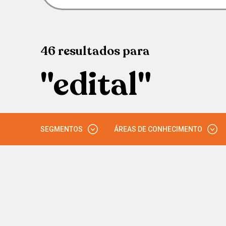
46
resultados
para
"edital"
SEGMENTOS
ÁREAS DE CONHECIMENTO
ENSINO FUNDAMENTAL - ANOS FINAIS
CIÊNCIAS DA NATUREZA
ENSINO MÉDIO
MATEMÁTICA
ENSINO SUPERIOR
CIÊNCIAS HUMANAS