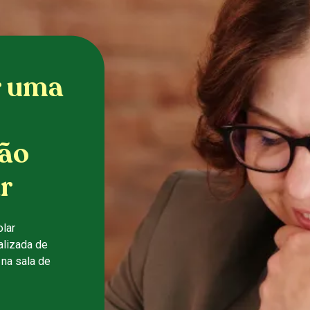
r uma
ão
r
lar
alizada de
na sala de