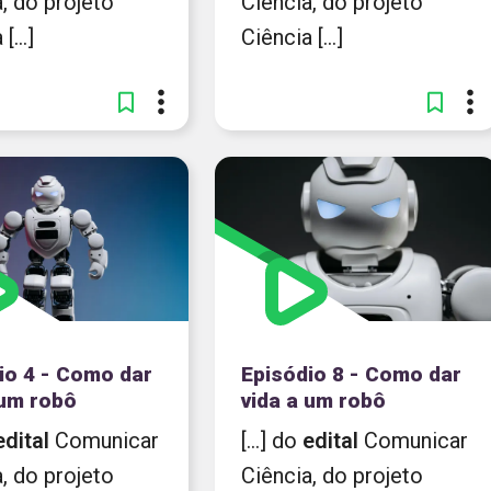
, do projeto
Ciência, do projeto
[...]
Ciência [...]
io 4 - Como dar
Episódio 8 - Como dar
 um robô
vida a um robô
edital
Comunicar
[...] do
edital
Comunicar
, do projeto
Ciência, do projeto