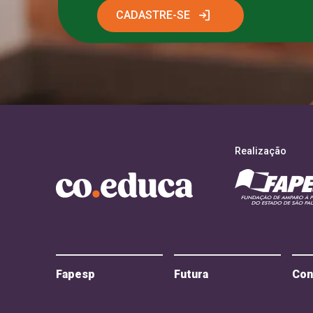
CADASTRE-SE
Realização
Fapesp
Futura
Con