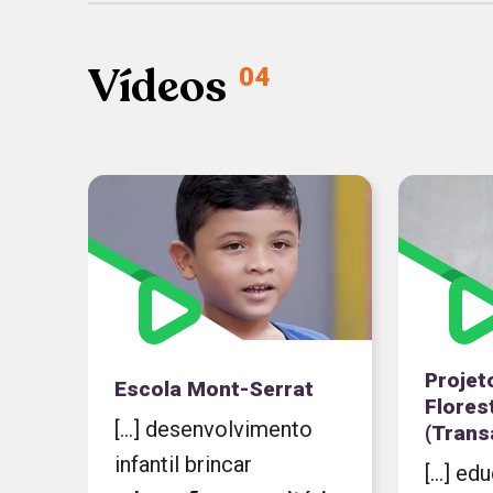
Vídeos
04
Projet
Escola Mont-Serrat
Flores
[...] desenvolvimento
(Trans
infantil brincar
[...] e