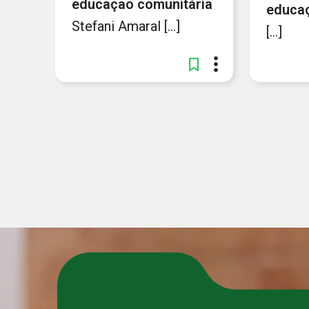
educação
comunitária
educa
Stefani Amaral [...]
[...]