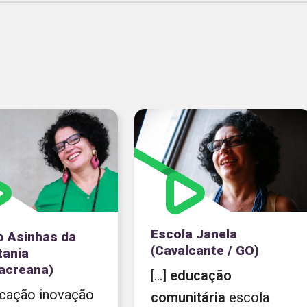
Escola Janela
o Asinhas da
(Cavalcante / GO)
tania
acreana)
[...]
educação
ducação inovação
comunitária
escola