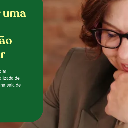
r uma
ão
r
lar
alizada de
na sala de