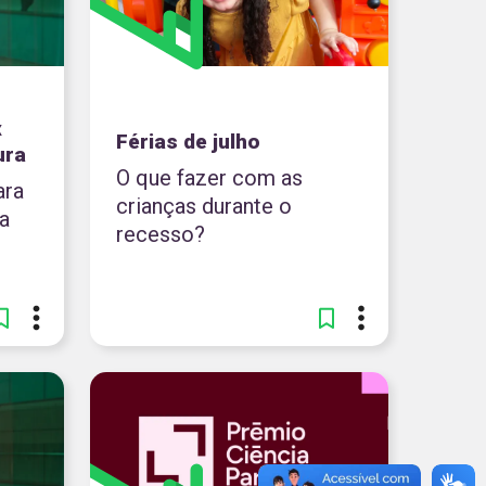
x
Férias de julho
ura
O que fazer com as
ara
crianças durante o
a
recesso?