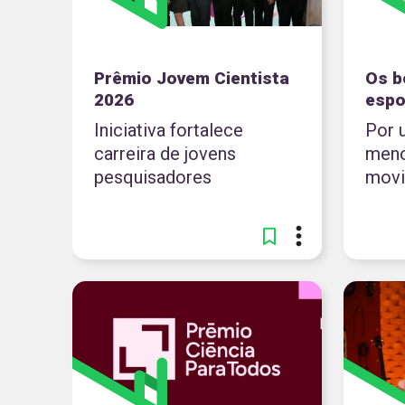
Prêmio Jovem Cientista
Os b
2026
espo
Iniciativa fortalece
Por 
carreira de jovens
meno
pesquisadores
mov