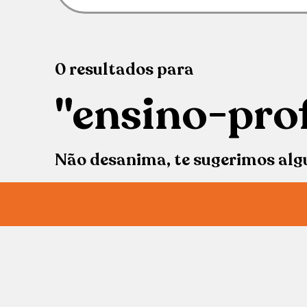
0
resultados
para
"ensino-prof
Não desanima, te sugerimos alg