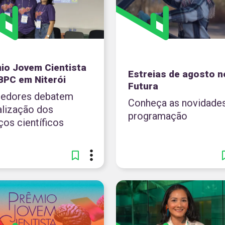
io Jovem Cientista
Estreias de agosto n
BPC em Niterói
Futura
edores debatem
Conheça as novidade
alização dos
programação
ços científicos