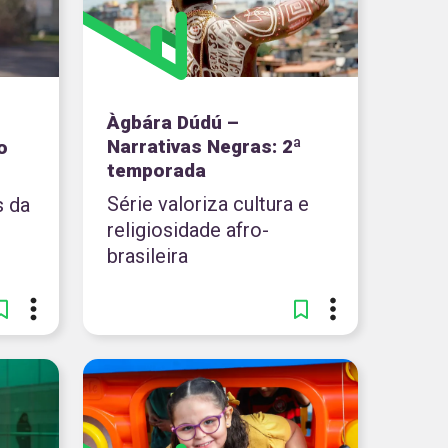
Àgbára Dúdú –
Narrativas Negras: 2ª
o
temporada
Série valoriza cultura e
s da
religiosidade afro-
brasileira