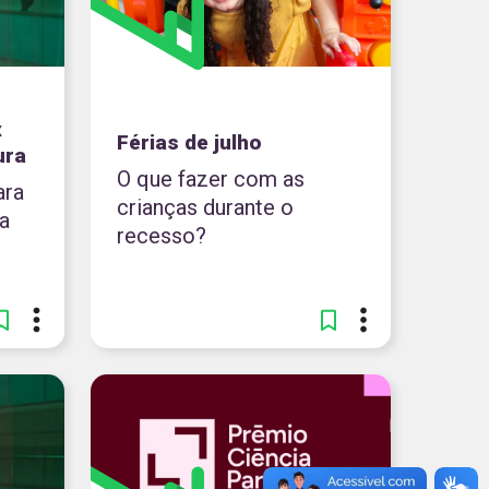
x
Férias de julho
ura
O que fazer com as
ara
crianças durante o
a
recesso?