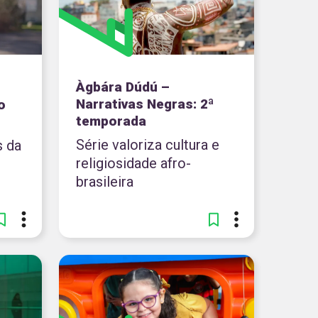
Àgbára Dúdú –
Narrativas Negras: 2ª
o
temporada
Série valoriza cultura e
s da
religiosidade afro-
brasileira