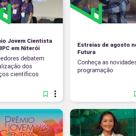
io Jovem Cientista
Estreias de agosto n
BPC em Niterói
Futura
edores debatem
Conheça as novidade
alização dos
programação
ços científicos