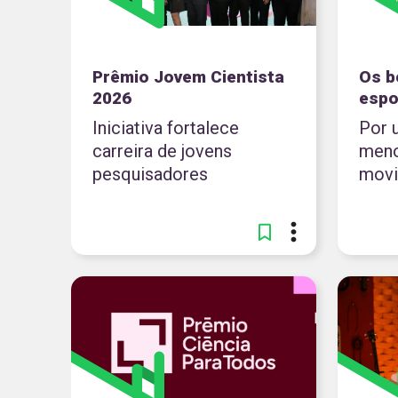
Prêmio Jovem Cientista
Os b
2026
espo
Iniciativa fortalece
Por 
carreira de jovens
meno
pesquisadores
mov