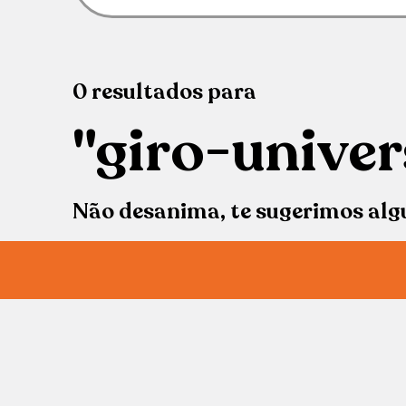
0
resultados
para
"giro-univer
Não desanima, te sugerimos alg