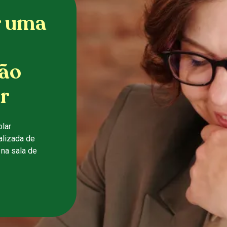
r uma
ão
r
lar
alizada de
na sala de