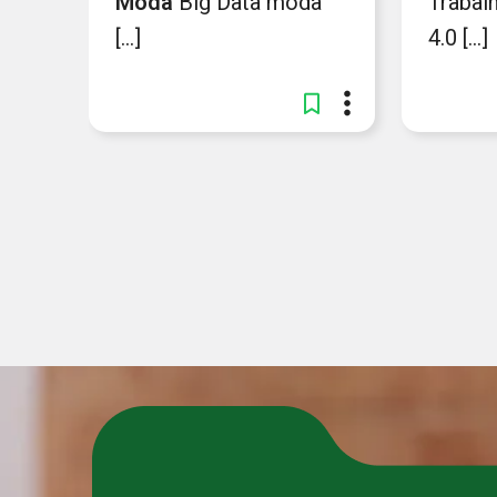
Moda
Big Data moda
Trabal
[...]
4.0 [...]