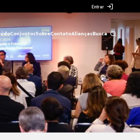
Entrar
eúdo
Conjuntos
Sobre
Contato
Alianças
Busca