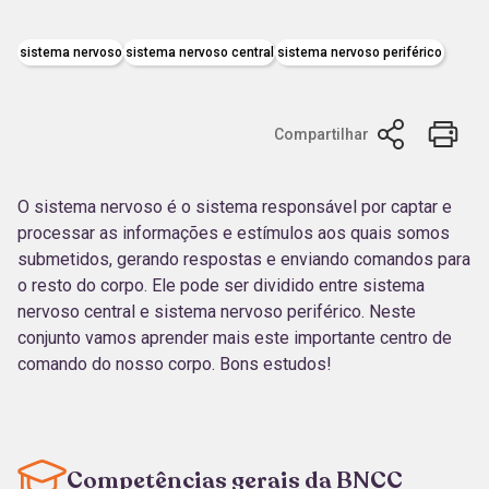
sistema nervoso
sistema nervoso central
sistema nervoso periférico
Compartilhar
O sistema nervoso é o sistema responsável por captar e
processar as informações e estímulos aos quais somos
submetidos, gerando respostas e enviando comandos para
o resto do corpo. Ele pode ser dividido entre sistema
nervoso central e sistema nervoso periférico. Neste
conjunto vamos aprender mais este importante centro de
comando do nosso corpo. Bons estudos!
Competências gerais da BNCC