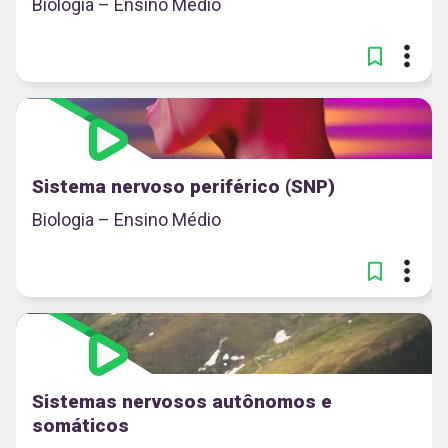
Biologia – Ensino Médio
Sistema nervoso periférico (SNP)​
Biologia – Ensino Médio
Sistemas nervosos autônomos e
somáticos