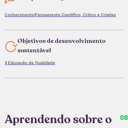
Conhecimento
|
Pensamento Científico, Crítico e Criativo
Objetivos de desenvolvimento
sustentável
4 Educação de Qualidade
Aprendendo sobre o
08