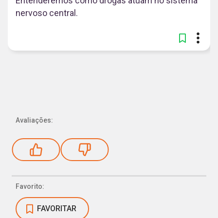
Entenderemos como drogas atuam no sistema
nervoso central.
Avaliações:
Favorito:
FAVORITAR