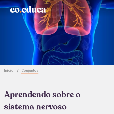
Início
Conjuntos
Aprendendo sobre o
sistema nervoso