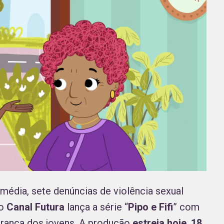
média, sete denúncias de violência sexual
 o
Canal Futura
lança a série “
Pipo e Fifi
” com
urança dos jovens. A produção
estreia hoje
,
18