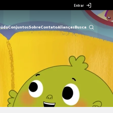
Entrar
eúdo
Conjuntos
Sobre
Contato
Alianças
Busca