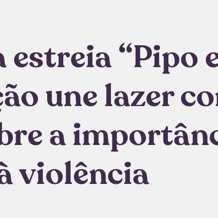
 estreia “Pipo 
ção une lazer c
bre a importân
à violência