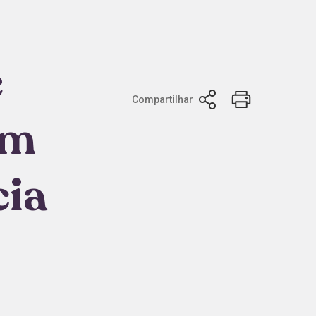
e
Compartilhar
om
cia