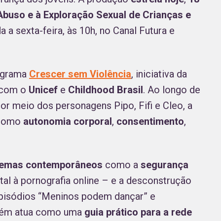
buso e à Exploração Sexual de Crianças e
a sexta-feira, às 10h, no Canal Futura e
ograma
Crescer sem Violência
, iniciativa da
 com o
Unicef
e
Childhood Brasil
. Ao longo de
or meio dos personagens Pipo, Fifi e Cleo, a
 como
autonomia corporal
,
consentimento
,
temas contemporâneos
como a
segurança
l à pornografia online – e a desconstrução
pisódios “Meninos podem dançar” e
mbém atua como uma
guia prático para a rede