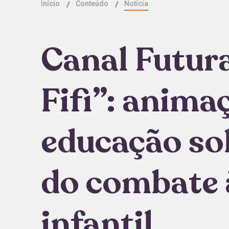
Início
Conteúdo
Notícia
Canal Futura
Fifi”: anima
educação so
do combate 
infantil