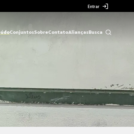
Entrar
eúdo
Conjuntos
Sobre
Contato
Alianças
Busca