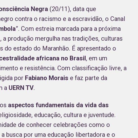
onsciência Negra
(20/11), data que
negro contra o racismo e a escravidão, o Canal
mbola
”. Com estreia marcada para a próxima
0, a produção mergulha nas tradições, culturas
s do estado do Maranhão. É apresentado o
estralidade africana no Brasil
, em um
mento e resistência. Com classificação livre, a
rigida por
Fabiano Morais
e faz parte da
m a
UERN TV
.
dos
aspectos fundamentais da vida das
religiosidade, educação, cultura e juventude.
rtunidade de conhecer celebrações como o
, a busca por uma educação libertadora e o