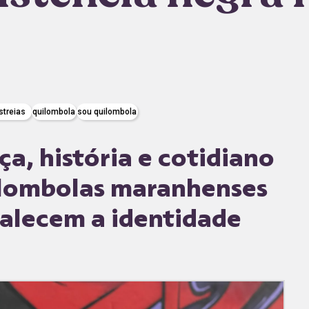
streias
quilombola
sou quilombola
a, história e cotidiano
ilombolas maranhenses
talecem a identidade