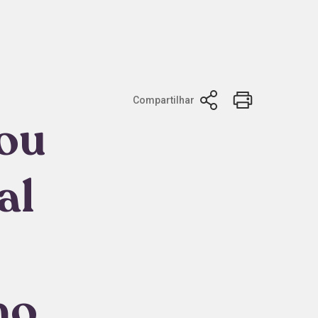
Compartilhar
Sou
al
no