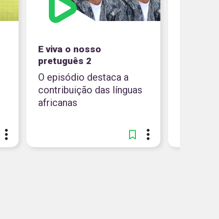
E viva o nosso
Diversid
pretuguês 2
Língua 2
O episódio destaca a
Raí fala 
contribuição das línguas
diversid
africanas
Portugu