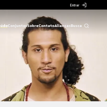
Entrar
eúdo
Conjuntos
Sobre
Contato
Alianças
Busca