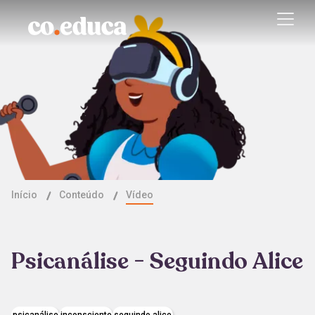
Início
Conteúdo
Vídeo
Psicanálise - Seguindo Alice
psicanálise
inconsciente
seguindo alice