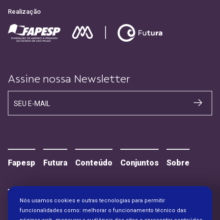
Realização
Assine nossa Newsletter
SEU E-MAIL
Fapesp
Futura
Conteúdo
Conjuntos
Sobre
Nós usamos cookies e outras tecnologias para permitir
Contato
Alianças
funcionalidades como: melhorar o funcionamento técnico das