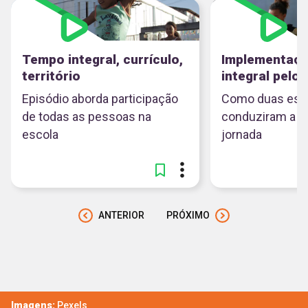
Tempo integral, currículo,
Implementaçã
território
integral pelo 
Episódio aborda participação
Como duas esco
de todas as pessoas na
conduziram a a
escola
jornada
ANTERIOR
PRÓXIMO
Imagens:
Pexels