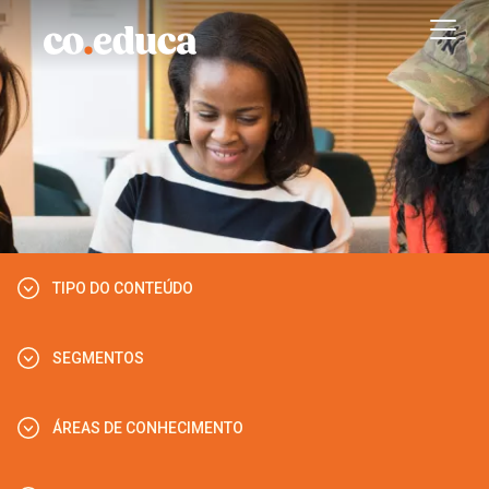
TIPO DO CONTEÚDO
SEGMENTOS
VÍDEO
PODCAST
ÁREAS DE CONHECIMENTO
EDUCAÇÃO INFANTIL
MATERIAL PEDAGÓGICO
ENSINO FUNDAMENTAL - ANOS INICIAIS