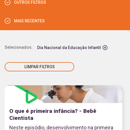
OUTROS FILTROS
CIÊNCIAS HUMANAS
CURSO
ENSINO FUNDAMENTAL - ANOS FINAIS
CIÊNCIAS DA NATUREZA
MAIS RECENTES
TRILHA
ENSINO MÉDIO
LINGUAGENS
JOGO
EJA
MAIS VISTOS
MATEMÁTICA
Selecionados:
Dia Nacional da Educação Infantil
PUBLICAÇÃO
ENSINO SUPERIOR
MAIS RECENTES
ARTIGO
LIMPAR FILTROS
EDUCAÇÃO PROFISSIONAL
GUIA DE USO PEDAGÓGICO
O que é primeira infância? - Bebê
Cientista
Neste episódio, desenvolvimento na primeira