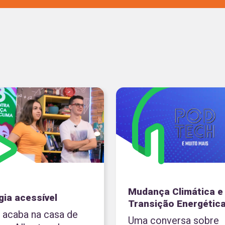
NCIAS HUMANAS
OS INICIAIS
NCIAS DA NATUREZA
NOS FINAIS
GUAGENS
EMÁTICA
Mudança Climática e
gia acessível
Transição Energétic
z acaba na casa de
Uma conversa sobre