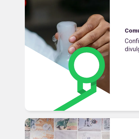
Comu
Conf
divul