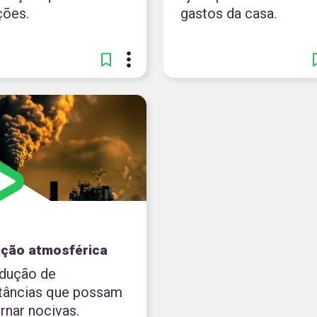
ções.
gastos da casa.
ição atmosférica
odução de
tâncias que possam
rnar nocivas.