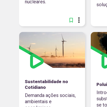
nucleares.
solu
Sustentabilidade no
Polu
Cotidiano
Intr
Demanda ações sociais,
subs
ambientais e
se to