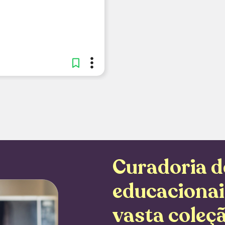
Curadoria d
educaciona
vasta coleçã