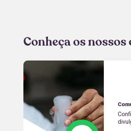
Conheça os nossos 
Comu
Conf
divul