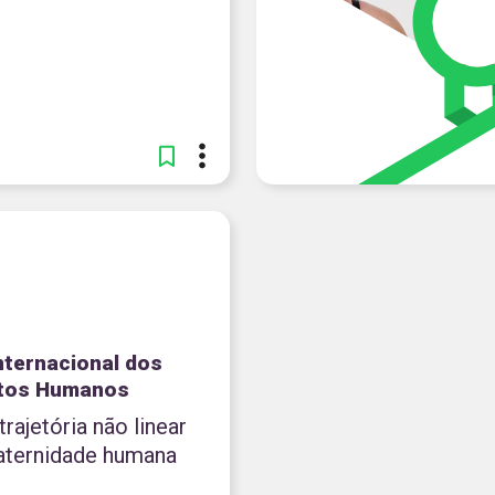
Internacional dos
itos Humanos
rajetória não linear
raternidade humana