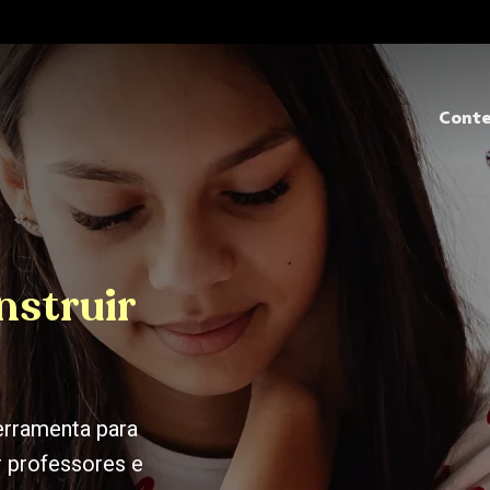
Cont
nstruir
ferramenta para
r professores e