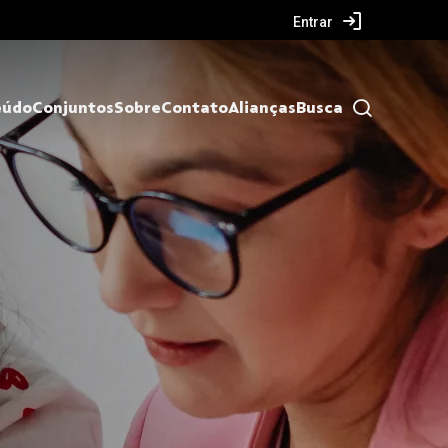
Entrar
eúdo
Conjuntos
Sobre
Contato
Alianças
Busca