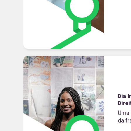
Dia 
Dire
Uma t
da f