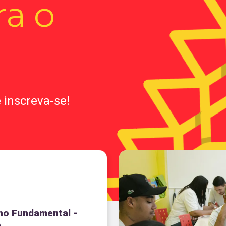
ra o
 inscreva-se!
no Fundamental -
A