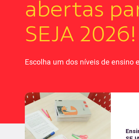
abertas pa
SEJA 2026!
Escolha um dos níveis de ensino e
Ensi
SEJ