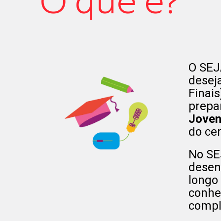
O que é?
O SEJ
desej
Finais
prepa
Joven
do cer
No SE
desen
longo
conhe
compl