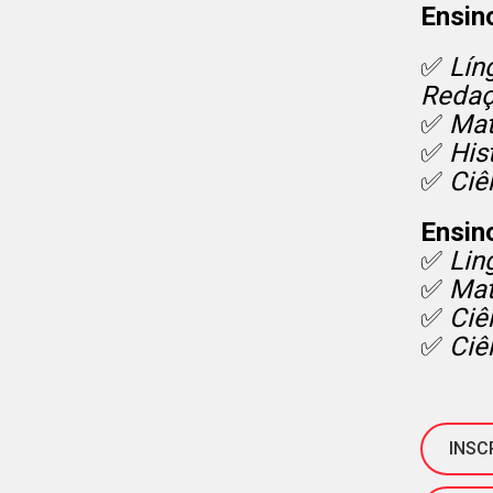
Ensin
✅
Líng
Reda
✅
Mat
✅
His
✅
Ciê
Ensin
✅
Lin
✅
Mat
✅
Ciê
✅
Ciê
INSC